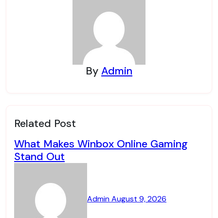
By
Admin
Related Post
What Makes Winbox Online Gaming
Stand Out
Admin
August 9, 2026