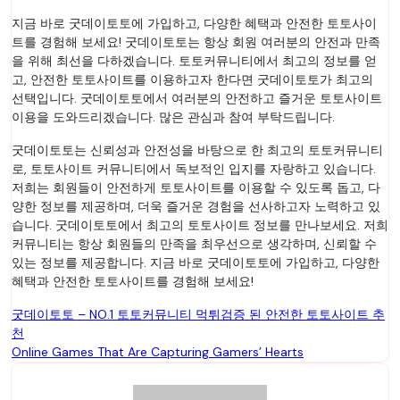
지금 바로 굿데이토토에 가입하고, 다양한 혜택과 안전한 토토사이
트를 경험해 보세요! 굿데이토토는 항상 회원 여러분의 안전과 만족
을 위해 최선을 다하겠습니다. 토토커뮤니티에서 최고의 정보를 얻
고, 안전한 토토사이트를 이용하고자 한다면 굿데이토토가 최고의
선택입니다. 굿데이토토에서 여러분의 안전하고 즐거운 토토사이트
이용을 도와드리겠습니다. 많은 관심과 참여 부탁드립니다.
굿데이토토는 신뢰성과 안전성을 바탕으로 한 최고의 토토커뮤니티
로, 토토사이트 커뮤니티에서 독보적인 입지를 자랑하고 있습니다.
저희는 회원들이 안전하게 토토사이트를 이용할 수 있도록 돕고, 다
양한 정보를 제공하며, 더욱 즐거운 경험을 선사하고자 노력하고 있
습니다. 굿데이토토에서 최고의 토토사이트 정보를 만나보세요. 저희
커뮤니티는 항상 회원들의 만족을 최우선으로 생각하며, 신뢰할 수
있는 정보를 제공합니다. 지금 바로 굿데이토토에 가입하고, 다양한
혜택과 안전한 토토사이트를 경험해 보세요!
Post
굿데이토토 – NO.1 토토커뮤니티 먹튀검증 된 안전한 토토사이트 추
천
navigation
Online Games That Are Capturing Gamers’ Hearts