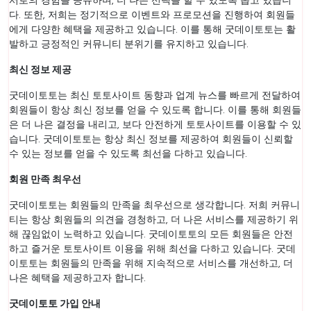
서로의 경험을 공유하며, 더 나은 선택을 할 수 있도록 돕고 있습니
다. 또한, 저희는 정기적으로 이벤트와 프로모션을 진행하여 회원들
에게 다양한 혜택을 제공하고 있습니다. 이를 통해 굿데이토토는 활
발하고 긍정적인 커뮤니티 분위기를 유지하고 있습니다.
최신 정보 제공
굿데이토토는 최신 토토사이트 동향과 업계 뉴스를 빠르게 전달하여
회원들이 항상 최신 정보를 얻을 수 있도록 합니다. 이를 통해 회원들
은 더 나은 결정을 내리고, 보다 안전하게 토토사이트를 이용할 수 있
습니다. 굿데이토토는 항상 최신 정보를 제공하여 회원들이 신뢰할
수 있는 정보를 얻을 수 있도록 최선을 다하고 있습니다.
회원 만족 최우선
굿데이토토는 회원들의 만족을 최우선으로 생각합니다. 저희 커뮤니
티는 항상 회원들의 의견을 경청하고, 더 나은 서비스를 제공하기 위
해 끊임없이 노력하고 있습니다. 굿데이토토의 모든 회원들은 안전
하고 즐거운 토토사이트 이용을 위해 최선을 다하고 있습니다. 굿데
이토토는 회원들의 만족을 위해 지속적으로 서비스를 개선하고, 더
나은 혜택을 제공하고자 합니다.
굿데이토토 가입 안내