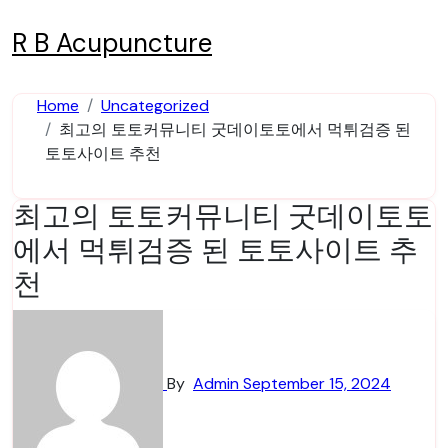
Skip
to
R B Acupuncture
content
Home
Uncategorized
최고의 토토커뮤니티 굿데이토토에서 먹튀검증 된
토토사이트 추천
최고의 토토커뮤니티 굿데이토토
에서 먹튀검증 된 토토사이트 추
천
By
Admin
September 15, 2024