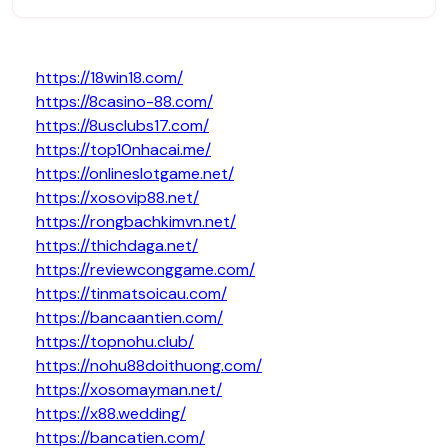
https://18win18.com/
https://8casino-88.com/
https://8usclubs17.com/
https://top10nhacai.me/
https://onlineslotgame.net/
https://xosovip88.net/
https://rongbachkimvn.net/
https://thichdaga.net/
https://reviewconggame.com/
https://tinmatsoicau.com/
https://bancaantien.com/
https://topnohu.club/
https://nohu88doithuong.com/
https://xosomayman.net/
https://x88.wedding/
https://bancatien.com/