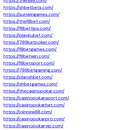
https://thehi88.com/
https://shbetbets.com/
https://sunwingames.com/
https://thef8bet.com/
https://f8bettips.com/
https://playkubet.com/
https://789betpoker.com/
https://f8betgames.com/
https://f8betwin.com/
https://f8betsport.com/
https://789betgaming.com/
https://playshbet.com/
https://shbetgames.com/
https://thecasinopokar.com/
https://casinopokarsport.com/
https://casinopokarbet.com/
https://joinnew88.com/
https://casinopokarpro.com/
https://casinopokarvip.com/