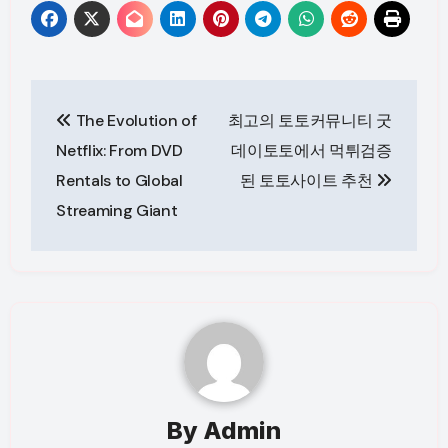
Post
The Evolution of
최고의 토토커뮤니티 굿
navigation
Netflix: From DVD
데이토토에서 먹튀검증
Rentals to Global
된 토토사이트 추천
Streaming Giant
By
Admin