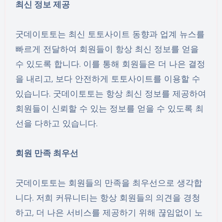
최신 정보 제공
굿데이토토는 최신 토토사이트 동향과 업계 뉴스를
빠르게 전달하여 회원들이 항상 최신 정보를 얻을
수 있도록 합니다. 이를 통해 회원들은 더 나은 결정
을 내리고, 보다 안전하게 토토사이트를 이용할 수
있습니다. 굿데이토토는 항상 최신 정보를 제공하여
회원들이 신뢰할 수 있는 정보를 얻을 수 있도록 최
선을 다하고 있습니다.
회원 만족 최우선
굿데이토토는 회원들의 만족을 최우선으로 생각합
니다. 저희 커뮤니티는 항상 회원들의 의견을 경청
하고, 더 나은 서비스를 제공하기 위해 끊임없이 노