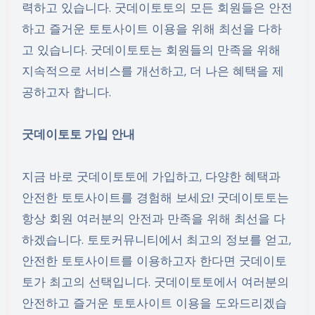
력하고 있습니다. 굿데이토토의 모든 회원들은 안전
하고 즐거운 토토사이트 이용을 위해 최선을 다하
고 있습니다. 굿데이토토는 회원들의 만족을 위해
지속적으로 서비스를 개선하고, 더 나은 혜택을 제
공하고자 합니다.
굿데이토토 가입 안내
지금 바로 굿데이토토에 가입하고, 다양한 혜택과
안전한 토토사이트를 경험해 보세요! 굿데이토토는
항상 회원 여러분의 안전과 만족을 위해 최선을 다
하겠습니다. 토토커뮤니티에서 최고의 정보를 얻고,
안전한 토토사이트를 이용하고자 한다면 굿데이토
토가 최고의 선택입니다. 굿데이토토에서 여러분의
안전하고 즐거운 토토사이트 이용을 도와드리겠습