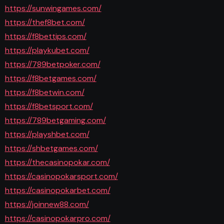
https://sunwingames.com/
https://thef8bet.com/
https://f8bettips.com/
https://playkubet.com/
https://789betpoker.com/
https://f8betgames.com/
https://f8betwin.com/
https://f8betsport.com/
https://789betgaming.com/
https://playshbet.com/
https://shbetgames.com/
https://thecasinopokar.com/
https://casinopokarsport.com/
https://casinopokarbet.com/
https://joinnew88.com/
https://casinopokarpro.com/