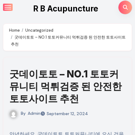
Skip
R B Acupuncture
to
content
Home
Uncategorized
굿데이토토 – NO.1 토토커뮤니티 먹튀검증 된 안전한 토토사이트
추천
굿데이토토 – NO.1 토토커
뮤니티 먹튀검증 된 안전한
토토사이트 추천
By
Admin
September 12, 2024
안녕하세요, 굿데이토토 토토커뮤니티에 오신 것을