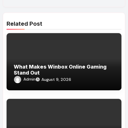
Related Post
What Makes Winbox Online Gaming
Stand Out
Admin
August 9, 2026