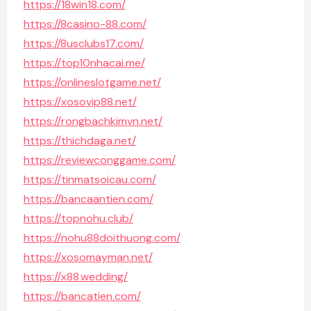
https://18win18.com/
https://8casino-88.com/
https://8usclubs17.com/
https://top10nhacai.me/
https://onlineslotgame.net/
https://xosovip88.net/
https://rongbachkimvn.net/
https://thichdaga.net/
https://reviewconggame.com/
https://tinmatsoicau.com/
https://bancaantien.com/
https://topnohu.club/
https://nohu88doithuong.com/
https://xosomayman.net/
https://x88.wedding/
https://bancatien.com/