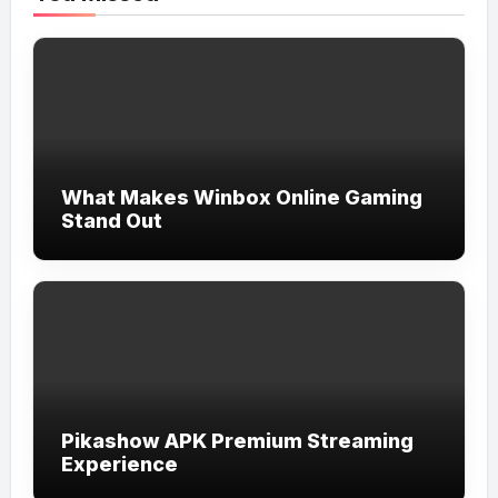
What Makes Winbox Online Gaming
Stand Out
Pikashow APK Premium Streaming
Experience