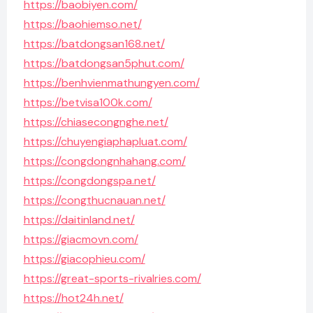
https://baobiyen.com/
https://baohiemso.net/
https://batdongsan168.net/
https://batdongsan5phut.com/
https://benhvienmathungyen.com/
https://betvisa100k.com/
https://chiasecongnghe.net/
https://chuyengiaphapluat.com/
https://congdongnhahang.com/
https://congdongspa.net/
https://congthucnauan.net/
https://daitinland.net/
https://giacmovn.com/
https://giacophieu.com/
https://great-sports-rivalries.com/
https://hot24h.net/